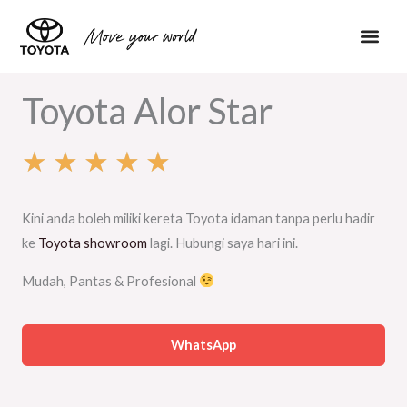
Toyota Pa
Toyota Alor Star
★
★
★
★
★
Rated
Kini anda boleh miliki kereta Toyota idaman tanpa perlu hadir
5
ke
Toyota showroom
lagi. Hubungi saya hari ini.
out
Mudah, Pantas & Profesional
of
WhatsApp
5