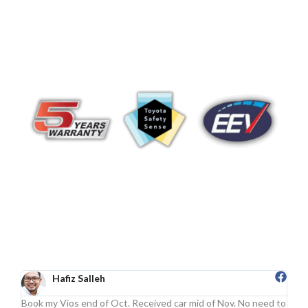
Hafiz Salleh
Book my Vios end of Oct. Received car mid of Nov. No need to
Sgt 