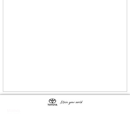
Models
Vios
Yaris
Veloz
Corolla Cross
Corolla
Hilux
Innova Zenix
Voxy
Alphard
Vellfire
Harrier