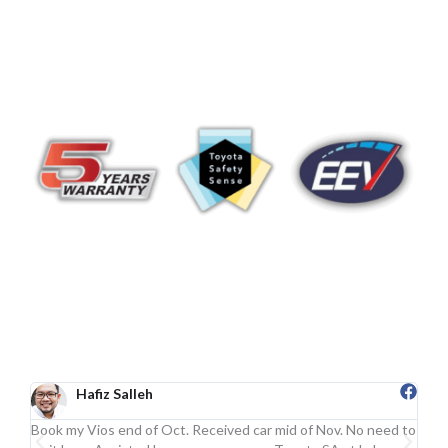
Hafiz Salleh
Book my Vios end of Oct. Received car mid of Nov. No need to
Sgt 