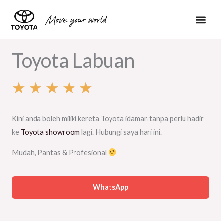
Skip
to
content
Toyota Pa
Toyota Labuan
★
★
★
★
★
R
Kini anda boleh miliki kereta Toyota idaman tanpa perlu hadir
a
ke
Toyota showroom
lagi. Hubungi saya hari ini.
t
Mudah, Pantas & Profesional
e
WhatsApp
d