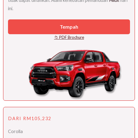
tidak dapat dinafikan. Alami kehebatan pemanduan
Hilux
hari
ini.
Tempah
📁 PDF Brochure
DARI RM105,232
Corolla