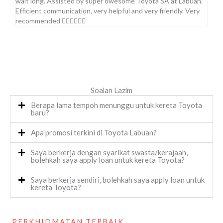
wait long. Assisted by super owesome Toyota SA at Labuan.
idam
Efficient communication, very helpful and very friendly. Very
pinj
recommended 👍🏻👍🏻👍🏻
Soalan Lazim
Berapa lama tempoh menunggu untuk kereta Toyota
baru?
Apa promosi terkini di Toyota Labuan?
Saya berkerja dengan syarikat swasta/kerajaan,
bolehkah saya apply loan untuk kereta Toyota?
Saya berkerja sendiri, bolehkah saya apply loan untuk
kereta Toyota?
PERKHIDMATAN TERBAIK